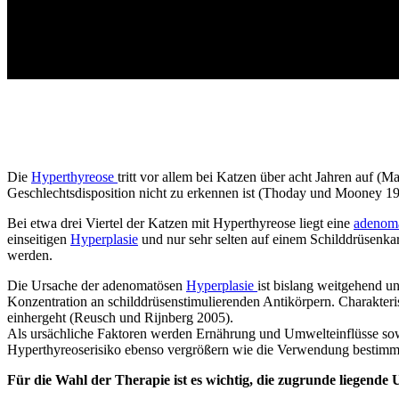
Die
Hyperthyreose
tritt vor allem bei Katzen über acht Jahren auf 
Geschlechtsdisposition nicht zu erkennen ist (Thoday und Mooney 199
Bei etwa drei Viertel der Katzen mit Hyperthyreose liegt eine
adenom
einseitigen
Hyperplasie
und nur sehr selten auf einem Schilddrüsenka
werden.
Die Ursache der adenomatösen
Hyperplasie
ist bislang weitgehend 
Konzentration an schilddrüsenstimulierenden Antikörpern. Charakter
einhergeht (Reusch und Rijnberg 2005).
Als ursächliche Faktoren werden Ernährung und Umwelteinflüsse sowie 
Hyperthyreoserisiko ebenso vergrößern wie die Verwendung bestimmter
Für die Wahl der Therapie ist es wichtig, die zugrunde liegende