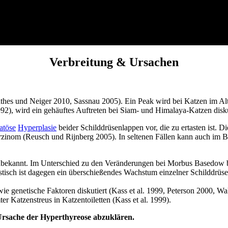
Verbreitung & Ursachen
(Mathes und Neiger 2010, Sassnau 2005). Ein Peak wird bei Katzen im A
2), wird ein gehäuftes Auftreten bei Siam- und Himalaya-Katzen diskuti
atöse
Hyperplasie
beider Schilddrüsenlappen vor, die zu ertasten ist. Di
rzinom (Reusch und Rijnberg 2005). In seltenen Fällen kann auch im 
unbekannt. Im Unterschied zu den Veränderungen bei Morbus Basedow 
istisch ist dagegen ein überschießendes Wachstum einzelner Schilddrüs
genetische Faktoren diskutiert (Kass et al. 1999, Peterson 2000, Wake
 Katzenstreus in Katzentoiletten (Kass et al. 1999).
 Ursache der Hyperthyreose abzuklären.