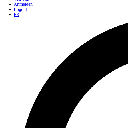
Anmelden
Logout
FR